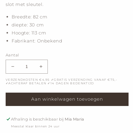
slot met sleutel.
Breedte: 82 cm
diepte: 30 cm
Hoogte: 113 cm
Fabrikant: Onbekend
Aantal
Aantal
Aantal
verlagen
verhogen
VERZENDKOSTEN €4,95 ✓GRATIS VERZENDING VANAF €75,-
voor
voor
✓ACHTERAF BETALEN ✓14 DAGEN BEDENKTIJD
Vintage
Vintage
barmeubel
barmeubel
Aan winkelwagen toevoegen
Afhaling is beschikbaar bij
Mia Maria
Meestal klaar binnen 24 uur