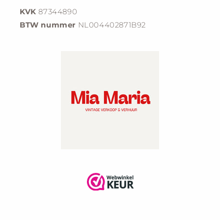
KVK
87344890
BTW nummer
NL004402871B92