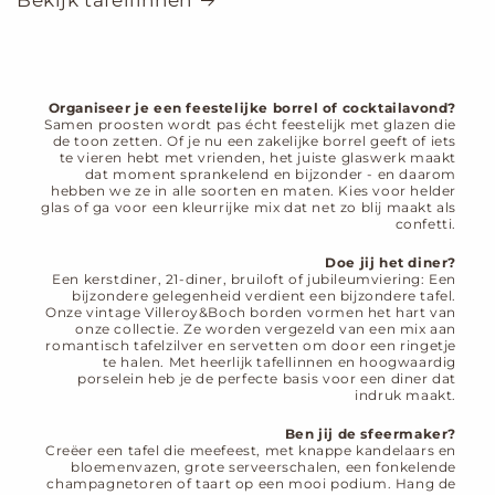
Bekijk tafellinnen
Organiseer je een feestelijke borrel of cocktailavond?
Samen proosten wordt pas écht feestelijk met glazen die
de toon zetten. Of je nu een zakelijke borrel geeft of iets
te vieren hebt met vrienden, het juiste glaswerk maakt
dat moment sprankelend en bijzonder - en daarom
hebben we ze in alle soorten en maten. Kies voor helder
glas of ga voor een kleurrijke mix dat net zo blij maakt als
confetti.
Doe jij het diner?
Een kerstdiner, 21-diner, bruiloft of jubileumviering: Een
bijzondere gelegenheid verdient een bijzondere tafel.
Onze vintage Villeroy&Boch borden vormen het hart van
onze collectie. Ze worden vergezeld van een mix aan
romantisch tafelzilver en servetten om door een ringetje
te halen. Met heerlijk tafellinnen en hoogwaardig
porselein heb je de perfecte basis voor een diner dat
indruk maakt.
Ben jij de sfeermaker?
Creëer een tafel die meefeest, met knappe kandelaars en
bloemenvazen, grote serveerschalen, een fonkelende
champagnetoren of taart op een mooi podium. Hang de