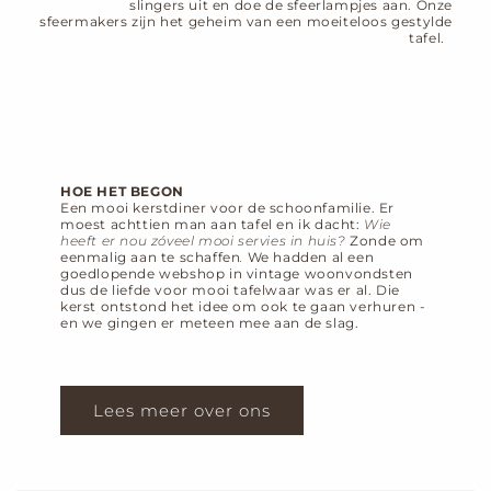
slingers uit en doe de sfeerlampjes aan. Onze
sfeermakers zijn het geheim van een moeiteloos gestylde
tafel.
HOE HET BEGON
Een mooi kerstdiner voor de schoonfamilie. Er
moest achttien man aan tafel en ik dacht:
Wie
heeft er nou zóveel mooi servies in huis?
Zonde om
eenmalig aan te schaffen
.
We hadden al een
goedlopende webshop in vintage woonvondsten
dus de liefde voor mooi tafelwaar was er al. Die
kerst ontstond het idee om ook te gaan verhuren -
en we gingen er meteen mee aan de slag.
Lees meer over ons