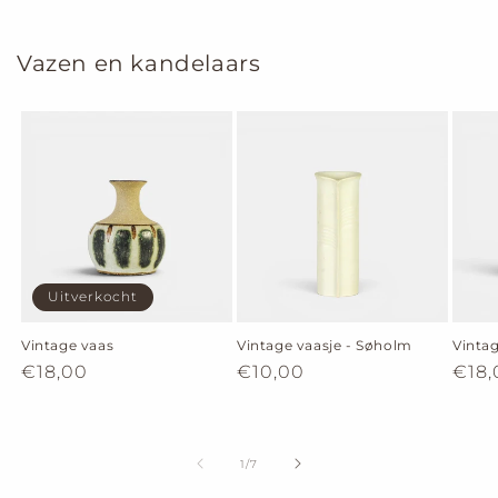
Vazen en kandelaars
Uitverkocht
Vintage vaas
Vintage vaasje - Søholm
Vinta
Normale
€18,00
Normale
€10,00
Nor
€18,
prijs
prijs
prijs
van
1
/
7