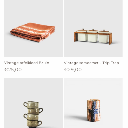
Vintage tafelkleed Bruin
Vintage serveerset - Trip Trap
Normale
€25,00
Normale
€29,00
prijs
prijs