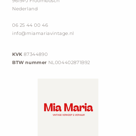
9619PJ Froombosch
Nederland
06 25 44 00 46
info@miamariavintage.nl
KVK
87344890
BTW nummer
NL004402871B92