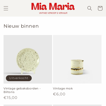
Meteen
naar de
Winkelwa
content
Nieuw binnen
Uitverkocht
Vintage gebaksborden -
Vintage mok
Biltons
Normale
€6,00
Normale
€15,00
prijs
prijs