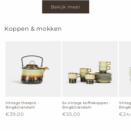
Bekijk meer
Koppen & mokken
Vintage theepot -
6x vintage koffiekoppen -
Vintag
Bing&Grøndahl
Bing&Grøndahl
Bing&
Normale
€39,00
Normale
€55,00
Nor
€24
prijs
prijs
prijs