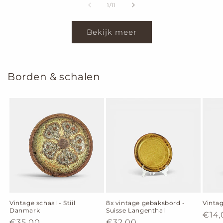
van
1
/
11
Bekijk meer
Borden & schalen
Vintage schaal - Stiil
8x vintage gebaksbord -
Vinta
Danmark
Suisse Langenthal
Nor
€14,
Normale
€35,00
Normale
€32,00