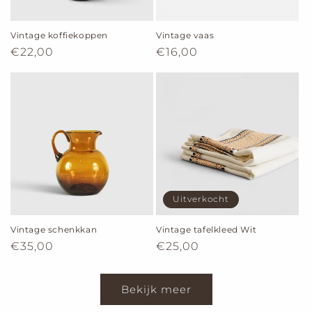
Vintage koffiekoppen
Vintage vaas
Normale
€22,00
Normale
€16,00
prijs
prijs
Uitverkocht
Vintage schenkkan
Vintage tafelkleed Wit
Normale
€35,00
Normale
€25,00
prijs
prijs
Bekijk meer