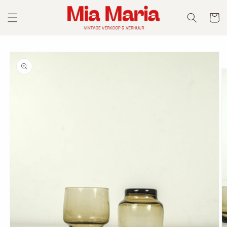
Skip to
content
Cart
Skip to
product
information