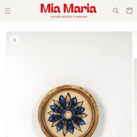
Skip to
content
Cart
Skip to
product
information