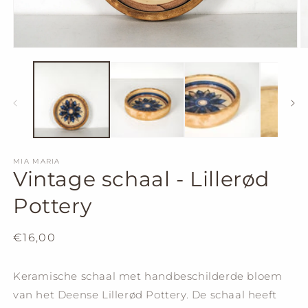
Open
O
media
m
1
2
in
in
modal
m
MIA MARIA
Vintage schaal - Lillerød
Pottery
Regular
€16,00
price
Keramische schaal met handbeschilderde bloem
van het Deense
Lillerød Pottery. De schaal heeft